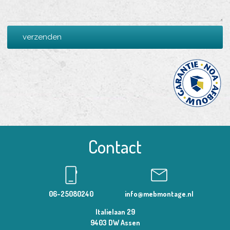
Contact
phone_iphone
mail
06-25080240
info@mebmontage.nl
Italielaan 29
9403 DW Assen