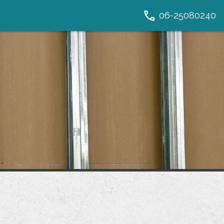
call
06-25080240