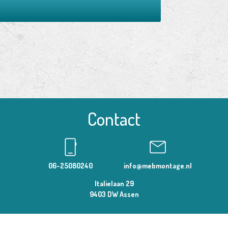
Contact
phone_iphone
mail
06-25080240
info@mebmontage.nl
Italielaan 29
9403 DW Assen