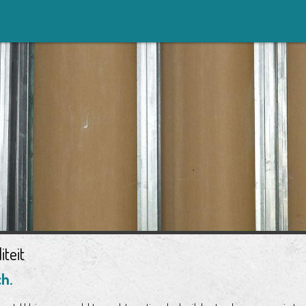
teit
h.