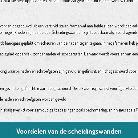
aantal kleinere oppervlakten, zodat u optimaal gebruik kunt maken van uw ruimte.
worden opgebouwd uit een verzinkt stalen frame wat aan beide zijden wordt beplaat
de mogelijkheden zijn eindeloos. Scheidingswanden zijn toepasbaar als niet-dragend
t bandgaas geplakt om scheuren van de naden tegen te gaan. In het afsmeren heb je 
ledig glad oppervlak, zonder naden of schroefgaten. De wand wordt voorzien van een
ing waarbij naden en schroefgaten zijn gevuld en gefinisht, en licht geschuurd voor
 gevuld en gefinisht, maar niet geschuurd. Deze klasse is geschikt voor (glasvlies)be
j de naden en schroefgaten worden gevuld
iet afgewerkt) voor eenvoudige toepassingen zoals betimmering, en niveaus zoals Q1 t
Voordelen van de scheidingswanden