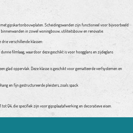
 met gipskartonbouwplaten. Scheidingswanden zijn functioneel voor bijvoorbeeld
e binnenwanden in zowel woningbouw, utiliteitsbouw en renovatie.
drie verschillende klassen:
 dunne filmlaag, waardoor deze geschikt is voor hoogglans en zijdeglans
 een glad oppervlak. Deze klasse is geschikt voor gematteerde verfsystemen en
hang en fijn gestructureerde pleisters, zoals spack
ot Q4, die specifiek zijn voor gipsplaatafwerking en decoratieve eisen.