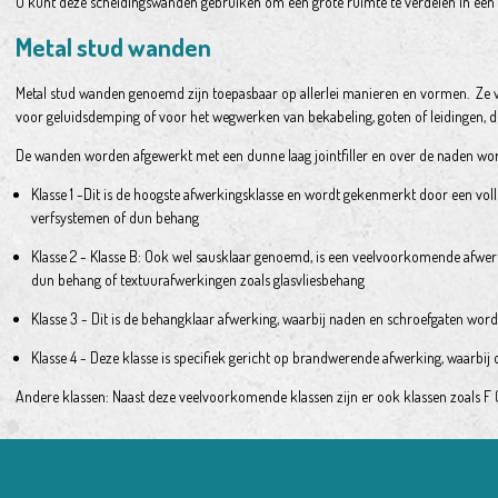
U kunt deze scheidingswanden gebruiken om een grote ruimte te verdelen in een 
Metal stud wanden
Metal stud wanden genoemd zijn toepasbaar op allerlei manieren en vormen. Ze 
voor geluidsdemping of voor het wegwerken van bekabeling, goten of leidingen, 
De wanden worden afgewerkt met een dunne laag jointfiller en over de naden word
Klasse 1 -Dit is de hoogste afwerkingsklasse en wordt gekenmerkt door een vol
verfsystemen of dun behang
Klasse 2 - Klasse B: Ook wel sausklaar genoemd, is een veelvoorkomende afwerk
dun behang of textuurafwerkingen zoals glasvliesbehang
Klasse 3 - Dit is de behangklaar afwerking, waarbij naden en schroefgaten worden
Klasse 4 - Deze klasse is specifiek gericht op brandwerende afwerking, waarbi
Andere klassen: Naast deze veelvoorkomende klassen zijn er ook klassen zoals F (n