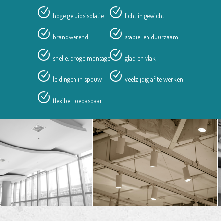
hoge geluidsisolatie
licht in gewicht
brandwerend
stabiel en duurzaam
snelle, droge montage
glad en vlak
leidingen in spouw
veelzijdig af te werken
flexibel toepasbaar