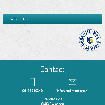
Contact
phone_iphone
mail
06-25080240
info@mebmontage.nl
Italielaan 29
9403 DW Assen